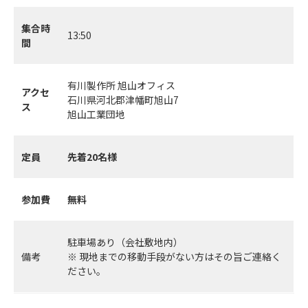
集合時
13:50
間
有川製作所 旭山オフィス
アクセ
石川県河北郡津幡町旭山7
ス
旭山工業団地
定員
先着20名様
参加費
無料
駐車場あり（会社敷地内）
備考
※ 現地までの移動手段がない方はその旨ご連絡く
ださい。